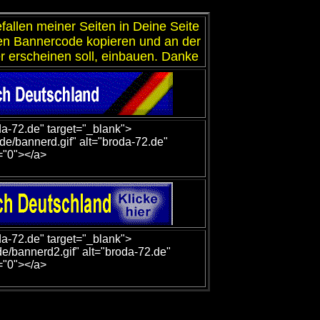
allen meiner Seiten in Deine Seite
en Bannercode kopieren und an der
r erscheinen soll, einbauen. Danke
da-72.de" target="_blank">
de/bannerd.gif" alt="broda-72.de"
="0"></a>
da-72.de" target="_blank">
e/bannerd2.gif" alt="broda-72.de"
="0"></a>